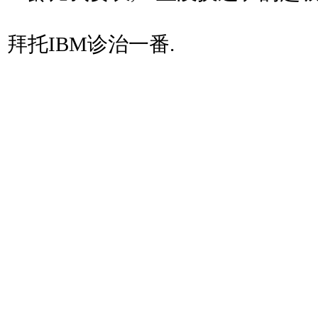
拜托IBM诊治一番.