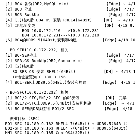
[1] BO4 备份(DB2,MySQL etc)               【Edge】～ 4/17
[2] BO3 停止                              【Edge】 4/17 
[3] BO3 BuckUp                            【Edge】 4/17
[4] [3]结束后 BO4 OS 安装 RHEL4(64Bit)    【DH】 ～ 4/18  
[5] IP地址变更                            【DH】 4/18 9:0
       BO3 10.0.172.210--->10.0.172.231

       BO4 10.0.172.231--->10.0.172.210

[6] BO4的UDB9.5(64Bit)安装和构建          【Edge】4/18 10
- BO-SER(10.0.172.232) 相关

[1] BO-SER停止                            【Edge】 4/17 
[2] SER,GS BuckUp(DB2,Samba etc)          【Edge】 4/17
[3] [2]结束后

   BO-SER OS 安装 RHEL4(64Bit)           【DH】～ 4/18 1
   IP地址变更为10.180.3.156

[4] BO1-SER上UDB9.5(64Bit)安装和构建      【Edge】 4/18 1
- BO-SFC(10.0.172.232) 相关

[1] BO1/2-SFC,MN1/2-SFC 的OS安装          【DH】 完毕

[2] BO1/2-SFC上UDB9.5(64Bit)安装和构建    【Edge】 ～ 4/17
[3] BO-SER的DB移植到 BO1/2-SFC            【Edge】 4/18 
- 做业目标 (SFC)

BO1-SFC 10.180.9.162 RHEL4.7(64Bit) + UDB9.5(64Bit)

BO2-SFC 10.180.9.163 RHEL4.7(64Bit) + UDB9.5(64Bit)

MN1-SFC 10.180.9.165 CentOS4(32Bit)
