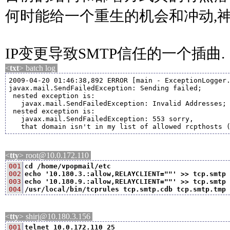
何时能给一个重生的机会和冲动,神
IP变更导致SMTP信任的一个插曲.
<
txt
> batch log
2009-04-20 01:46:38,892 ERROR [main - ExceptionLogger.
javax.mail.SendFailedException: Sending failed;

 nested exception is: 

   javax.mail.SendFailedException: Invalid Addresses;

 nested exception is: 

   javax.mail.SendFailedException: 553 sorry, 

   that domain isn't in my list of allowed rcpthosts 
<
tty
> root@10.0.172.110
001

cd /home/vpopmail/etc
002

echo '10.180.3.:allow,RELAYCLIENT=""' >> tcp.smtp
003

echo '10.180.9.:allow,RELAYCLIENT=""' >> tcp.smtp
004
/usr/local/bin/tcprules tcp.smtp.cdb tcp.smtp.tmp 
<
tty
> shirj@10.180.3.156
001

telnet 10.0.172.110 25