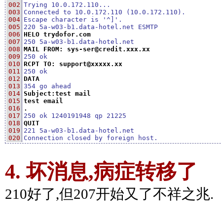
002

Trying 10.0.172.110...
003

Connected to 10.0.172.110 (10.0.172.110).
004

Escape character is '^]'.
005

220 5a-w03-b1.data-hotel.net ESMTP
006

HELO trydofor.com
007

250 5a-w03-b1.data-hotel.net
008

MAIL FROM: sys-ser@credit.xxx.xx
009

250 ok
010

RCPT TO: support@xxxxx.xx
011

250 ok
012

DATA
013

354 go ahead
014

Subject:test mail
015

test email
016

.
017

250 ok 1240191948 qp 21225
018

QUIT
019

221 5a-w03-b1.data-hotel.net
020
Connection closed by foreign host.
4. 坏消息,病症转移了
210好了,但207开始又了不祥之兆.